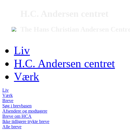
H.C. Andersen centret
The Hans Christian Andersen Centr
Liv
H.C. Andersen centret
Værk
Liv
Værk
Breve
Søg i brevbasen
Afsendere og modtagere
Breve om HCA
Ikke tidligere trykte breve
Alle breve