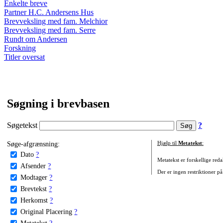
Enkelte breve
Partner H.C. Andersens Hus
Brevveksling med fam. Melchior
Brevveksling med fam. Serre
Rundt om Andersen
Forskning
Titler oversat
Søgning i brevbasen
Søgetekst
?
Søge-afgrænsning:
Hjælp til
Metatekst
:
Dato
?
Metatekst er forskellige reda
Afsender
?
Der er ingen restriktioner på
Modtager
?
Brevtekst
?
Herkomst
?
Original Placering
?
Metatekst
?