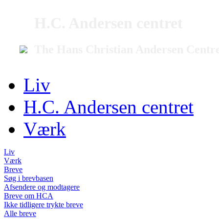
H.C. Andersen centret
The Hans Christian Andersen Centr
Liv
H.C. Andersen centret
Værk
Liv
Værk
Breve
Søg i brevbasen
Afsendere og modtagere
Breve om HCA
Ikke tidligere trykte breve
Alle breve