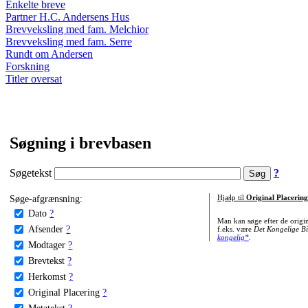
Enkelte breve
Partner H.C. Andersens Hus
Brevveksling med fam. Melchior
Brevveksling med fam. Serre
Rundt om Andersen
Forskning
Titler oversat
Søgning i brevbasen
Søgetekst
?
Søge-afgrænsning:
Hjælp til
Original Placering
Dato
?
Man kan søge efter de origi
Afsender
?
f.eks. være
Det Kongelige Bi
kongelig*
.
Modtager
?
Brevtekst
?
Herkomst
?
Original Placering
?
Metatekst
?