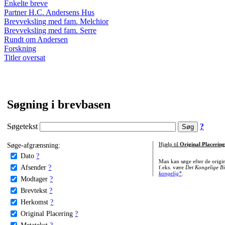
Enkelte breve
Partner H.C. Andersens Hus
Brevveksling med fam. Melchior
Brevveksling med fam. Serre
Rundt om Andersen
Forskning
Titler oversat
Søgning i brevbasen
Søgetekst
?
Søge-afgrænsning:
Hjælp til
Original Placering
Dato
?
Man kan søge efter de origi
Afsender
?
f.eks. være
Det Kongelige Bi
kongelig*
.
Modtager
?
Brevtekst
?
Herkomst
?
Original Placering
?
Metatekst
?