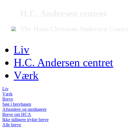
H.C. Andersen centret
The Hans Christian Andersen Centr
Liv
H.C. Andersen centret
Værk
Liv
Værk
Breve
Søg i brevbasen
Afsendere og modtagere
Breve om HCA
Ikke tidligere trykte breve
Alle breve