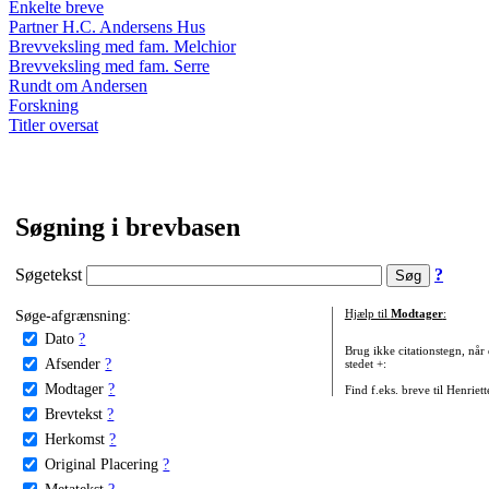
Enkelte breve
Partner H.C. Andersens Hus
Brevveksling med fam. Melchior
Brevveksling med fam. Serre
Rundt om Andersen
Forskning
Titler oversat
Søgning i brevbasen
Søgetekst
?
Søge-afgrænsning:
Hjælp til
Modtager
:
Dato
?
Brug ikke citationstegn, når
Afsender
?
stedet +:
Modtager
?
Find f.eks. breve til Henriet
Brevtekst
?
Herkomst
?
Original Placering
?
Metatekst
?