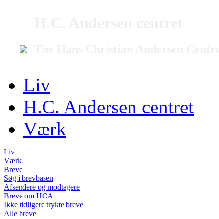
H.C. Andersen centret
The Hans Christian Andersen Centr
Liv
H.C. Andersen centret
Værk
Liv
Værk
Breve
Søg i brevbasen
Afsendere og modtagere
Breve om HCA
Ikke tidligere trykte breve
Alle breve