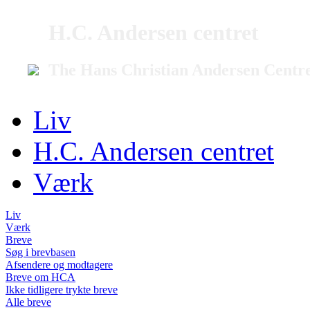
H.C. Andersen centret
The Hans Christian Andersen Centr
Liv
H.C. Andersen centret
Værk
Liv
Værk
Breve
Søg i brevbasen
Afsendere og modtagere
Breve om HCA
Ikke tidligere trykte breve
Alle breve