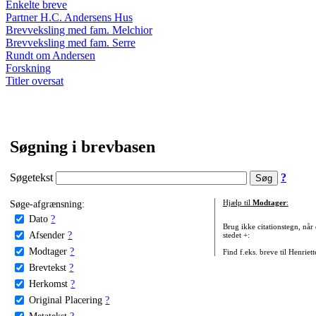
Enkelte breve
Partner H.C. Andersens Hus
Brevveksling med fam. Melchior
Brevveksling med fam. Serre
Rundt om Andersen
Forskning
Titler oversat
Søgning i brevbasen
Søgetekst
?
Søge-afgrænsning:
Hjælp til
Modtager
:
Dato
?
Brug ikke citationstegn, når
Afsender
?
stedet +:
Modtager
?
Find f.eks. breve til Henriet
Brevtekst
?
Herkomst
?
Original Placering
?
Metatekst
?