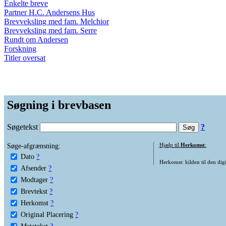
Enkelte breve
Partner H.C. Andersens Hus
Brevveksling med fam. Melchior
Brevveksling med fam. Serre
Rundt om Andersen
Forskning
Titler oversat
Søgning i brevbasen
Søgetekst
?
Søge-afgrænsning:
Hjælp til
Herkomst
:
Dato
?
Herkomst: kilden til den digi
Afsender
?
Modtager
?
Brevtekst
?
Herkomst
?
Original Placering
?
Metatekst
?