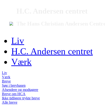
H.C. Andersen centret
The Hans Christian Andersen Centr
Liv
H.C. Andersen centret
Værk
Liv
Værk
Breve
Søg i brevbasen
Afsendere og modtagere
Breve om HCA
Ikke tidligere trykte breve
Alle breve