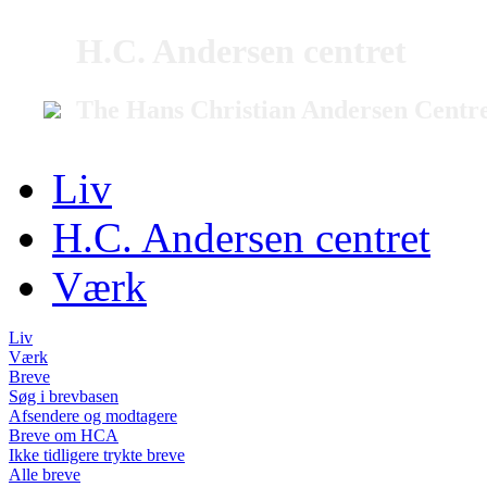
H.C. Andersen centret
The Hans Christian Andersen Centr
Liv
H.C. Andersen centret
Værk
Liv
Værk
Breve
Søg i brevbasen
Afsendere og modtagere
Breve om HCA
Ikke tidligere trykte breve
Alle breve