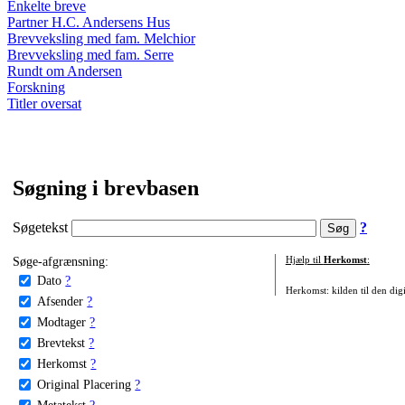
Enkelte breve
Partner H.C. Andersens Hus
Brevveksling med fam. Melchior
Brevveksling med fam. Serre
Rundt om Andersen
Forskning
Titler oversat
Søgning i brevbasen
Søgetekst
?
Søge-afgrænsning:
Hjælp til
Herkomst
:
Dato
?
Herkomst: kilden til den digi
Afsender
?
Modtager
?
Brevtekst
?
Herkomst
?
Original Placering
?
Metatekst
?