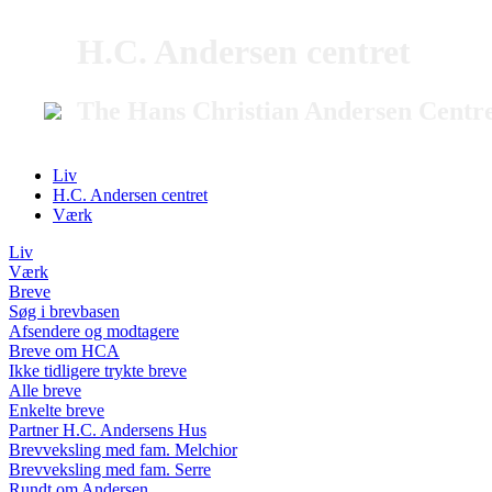
H.C. Andersen centret
The Hans Christian Andersen Centr
Liv
H.C. Andersen centret
Værk
Liv
Værk
Breve
Søg i brevbasen
Afsendere og modtagere
Breve om HCA
Ikke tidligere trykte breve
Alle breve
Enkelte breve
Partner H.C. Andersens Hus
Brevveksling med fam. Melchior
Brevveksling med fam. Serre
Rundt om Andersen