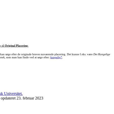
p til
Original Placering
:
kan søge efter de originale breves nuværende placering. Det kunne f.eks. være
Det Kongelige
otek
, som man kan finde ved at søge efter:
kongelig*
.
 opdateret 23. februar 2023