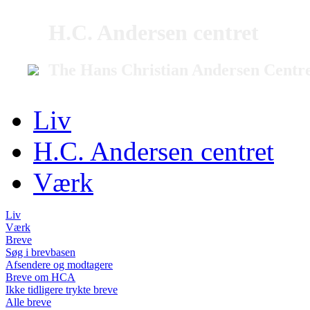
H.C. Andersen centret
The Hans Christian Andersen Centr
Liv
H.C. Andersen centret
Værk
Liv
Værk
Breve
Søg i brevbasen
Afsendere og modtagere
Breve om HCA
Ikke tidligere trykte breve
Alle breve