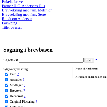
Enkelte breve
Partner H.C. Andersens Hus
Brevveksling med fam. Melchior
Brevveksling med fam. Serre
Rundt om Andersen
Forskning
Titler oversat
Søgning i brevbasen
Søgetekst
?
Søge-afgrænsning:
Hjælp til
Herkomst
:
Dato
?
Herkomst: kilden til den digi
Afsender
?
Modtager
?
Brevtekst
?
Herkomst
?
Original Placering
?
Metatekst
?