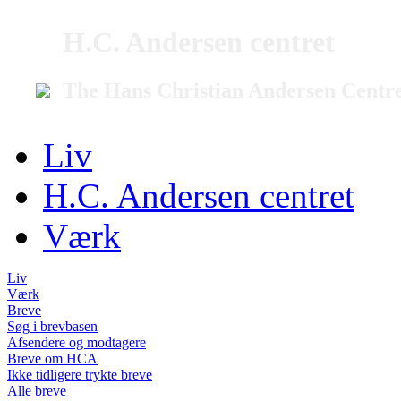
H.C. Andersen centret
The Hans Christian Andersen Centr
Liv
H.C. Andersen centret
Værk
Liv
Værk
Breve
Søg i brevbasen
Afsendere og modtagere
Breve om HCA
Ikke tidligere trykte breve
Alle breve