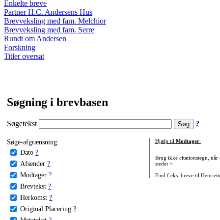
Enkelte breve
Partner H.C. Andersens Hus
Brevveksling med fam. Melchior
Brevveksling med fam. Serre
Rundt om Andersen
Forskning
Titler oversat
Søgning i brevbasen
Søgetekst
?
Søge-afgrænsning:
Hjælp til
Modtager
:
Dato
?
Brug ikke citationstegn, når
Afsender
?
stedet +:
Modtager
?
Find f.eks. breve til Henriet
Brevtekst
?
Herkomst
?
Original Placering
?
Metatekst
?