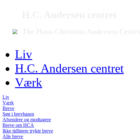
H.C. Andersen centret
The Hans Christian Andersen Centr
Liv
H.C. Andersen centret
Værk
Liv
Værk
Breve
Søg i brevbasen
Afsendere og modtagere
Breve om HCA
Ikke tidligere trykte breve
Alle breve