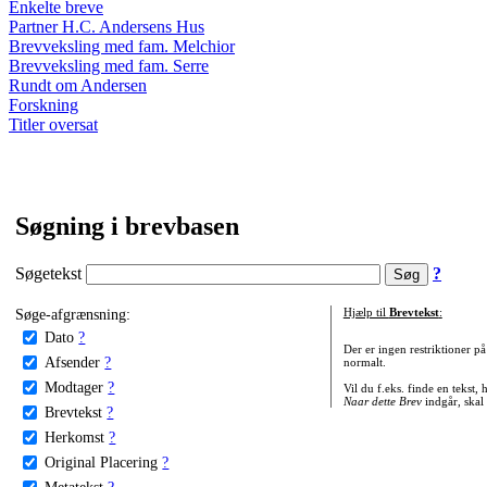
Enkelte breve
Partner H.C. Andersens Hus
Brevveksling med fam. Melchior
Brevveksling med fam. Serre
Rundt om Andersen
Forskning
Titler oversat
Søgning i brevbasen
Søgetekst
?
Søge-afgrænsning:
Hjælp til
Brevtekst
:
Dato
?
Der er ingen restriktioner p
Afsender
?
normalt.
Modtager
?
Vil du f.eks. finde en tekst,
Naar dette Brev
indgår, skal
Brevtekst
?
Herkomst
?
Original Placering
?
Metatekst
?