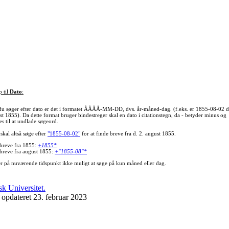
p til
Dato
:
du søger efter dato er det i formatet ÅÅÅÅ-MM-DD, dvs. år-måned-dag. (f.eks. er 1855-08-02 d
st 1855). Da dette format bruger bindestreger skal en dato i citationstegn, da - betyder minus og
s til at undlade søgeord.
skal altså søge efter
"1855-08-02"
for at finde breve fra d. 2. august 1855.
 breve fra 1855:
+1855*
 breve fra august 1855:
+"1855-08"*
er på nuværende tidspunkt ikke muligt at søge på kun måned eller dag.
 opdateret 23. februar 2023