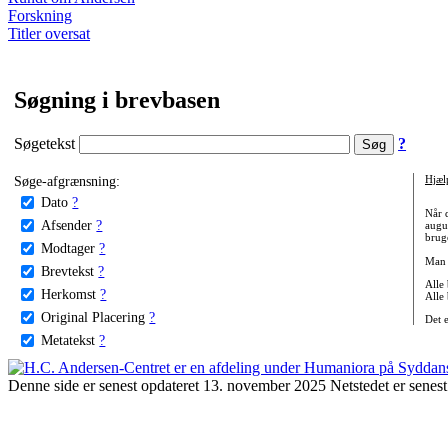
Forskning
Titler oversat
Søgning i brevbasen
Søgetekst
?
Søge-afgrænsning:
Hjæl
Dato
?
Når 
Afsender
?
augu
bruge
Modtager
?
Man 
Brevtekst
?
Alle
Herkomst
?
Alle
Original Placering
?
Det 
Metatekst
?
Denne side er senest opdateret 13. november 2025 Netstedet er senest