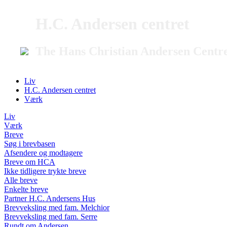
H.C. Andersen centret
The Hans Christian Andersen Centr
Liv
H.C. Andersen centret
Værk
Liv
Værk
Breve
Søg i brevbasen
Afsendere og modtagere
Breve om HCA
Ikke tidligere trykte breve
Alle breve
Enkelte breve
Partner H.C. Andersens Hus
Brevveksling med fam. Melchior
Brevveksling med fam. Serre
Rundt om Andersen