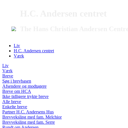
H.C. Andersen centret
The Hans Christian Andersen Centr
Liv
H.C. Andersen centret
Værk
Liv
Værk
Breve
Søg i brevbasen
Afsendere og modtagere
Breve om HCA
Ikke tidligere trykte breve
Alle breve
Enkelte breve
Partner H.C. Andersens Hus
Brevveksling med fam. Melchior
Brevveksling med fam. Serre
Rundt om Andersen