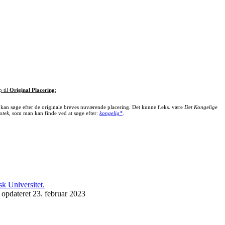
p til
Original Placering
:
kan søge efter de originale breves nuværende placering. Det kunne f.eks. være
Det Kongelige
otek
, som man kan finde ved at søge efter:
kongelig*
.
 opdateret 23. februar 2023