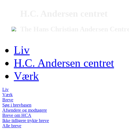
H.C. Andersen centret
The Hans Christian Andersen Centr
Liv
H.C. Andersen centret
Værk
Liv
Værk
Breve
Søg i brevbasen
Afsendere og modtagere
Breve om HCA
Ikke tidligere trykte breve
Alle breve