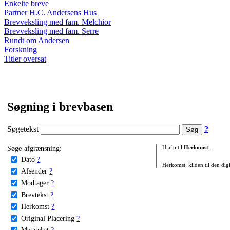
Enkelte breve
Partner H.C. Andersens Hus
Brevveksling med fam. Melchior
Brevveksling med fam. Serre
Rundt om Andersen
Forskning
Titler oversat
Søgning i brevbasen
Søgetekst
?
Søge-afgrænsning:
Hjælp til
Herkomst
:
Dato
?
Herkomst: kilden til den digi
Afsender
?
Modtager
?
Brevtekst
?
Herkomst
?
Original Placering
?
Metatekst
?