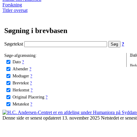
Forskning
Titler oversat
Søgning i brevbasen
Søgetekst
?
Søge-afgrænsning:
Hjæl
Dato
?
Herko
Afsender
?
Modtager
?
Brevtekst
?
Herkomst
?
Original Placering
?
Metatekst
?
Denne side er senest opdateret 13. november 2025 Netstedet er senest