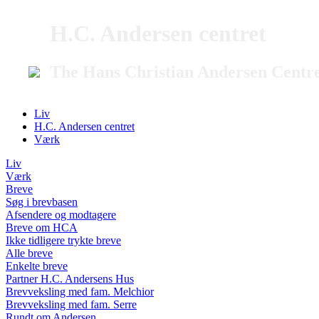
H.C. Andersen centret
The Hans Christian Andersen Centr
Liv
H.C. Andersen centret
Værk
Liv
Værk
Breve
Søg i brevbasen
Afsendere og modtagere
Breve om HCA
Ikke tidligere trykte breve
Alle breve
Enkelte breve
Partner H.C. Andersens Hus
Brevveksling med fam. Melchior
Brevveksling med fam. Serre
Rundt om Andersen