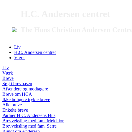
H.C. Andersen centret
The Hans Christian Andersen Centr
Liv
H.C. Andersen centret
Værk
Liv
Værk
Breve
Søg i brevbasen
Afsendere og modtagere
Breve om HCA
Ikke tidligere trykte breve
Alle breve
Enkelte breve
Partner H.C. Andersens Hus
Brevveksling med fam. Melchior
Brevveksling med fam. Serre
Rundt om Andersen