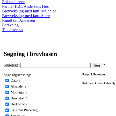
Enkelte breve
Partner H.C. Andersens Hus
Brevveksling med fam. Melchior
Brevveksling med fam. Serre
Rundt om Andersen
Forskning
Titler oversat
Søgning i brevbasen
Søgetekst
?
Søge-afgrænsning:
Hjælp til
Herkomst
:
Dato
?
Herkomst: kilden til den digi
Afsender
?
Modtager
?
Brevtekst
?
Herkomst
?
Original Placering
?
Metatekst
?