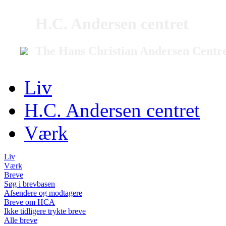
H.C. Andersen centret
The Hans Christian Andersen Centr
Liv
H.C. Andersen centret
Værk
Liv
Værk
Breve
Søg i brevbasen
Afsendere og modtagere
Breve om HCA
Ikke tidligere trykte breve
Alle breve