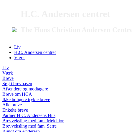
H.C. Andersen centret
The Hans Christian Andersen Centr
Liv
H.C. Andersen centret
Værk
Liv
Værk
Breve
Søg i brevbasen
Afsendere og modtagere
Breve om HCA
Ikke tidligere trykte breve
Alle breve
Enkelte breve
Partner H.C. Andersens Hus
Brevveksling med fam. Melchior
Brevveksling med fam. Serre
Rundt om Andersen