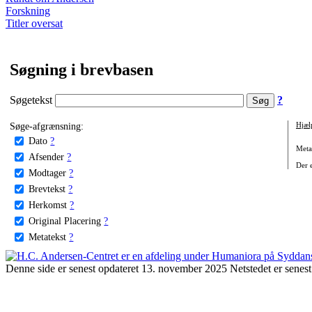
Forskning
Titler oversat
Søgning i brevbasen
Søgetekst
?
Søge-afgrænsning:
Hjæl
Dato
?
Metat
Afsender
?
Der e
Modtager
?
Brevtekst
?
Herkomst
?
Original Placering
?
Metatekst
?
Denne side er senest opdateret 13. november 2025 Netstedet er senest