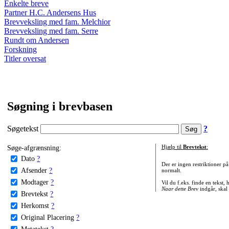
Enkelte breve
Partner H.C. Andersens Hus
Brevveksling med fam. Melchior
Brevveksling med fam. Serre
Rundt om Andersen
Forskning
Titler oversat
Søgning i brevbasen
Søgetekst
?
Søge-afgrænsning:
Hjælp til
Brevtekst
:
Dato
?
Der er ingen restriktioner p
Afsender
?
normalt.
Modtager
?
Vil du f.eks. finde en tekst,
Naar dette Brev
indgår, skal
Brevtekst
?
Herkomst
?
Original Placering
?
Metatekst
?