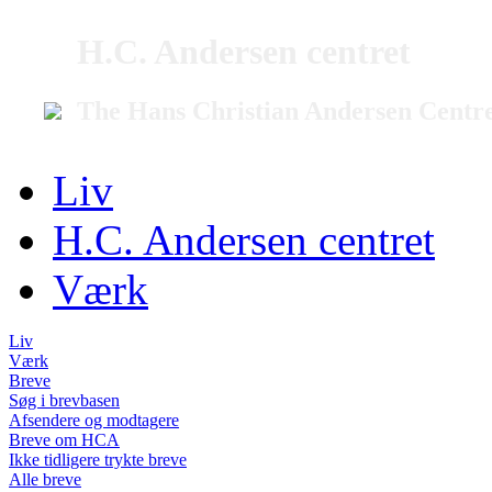
H.C. Andersen centret
The Hans Christian Andersen Centr
Liv
H.C. Andersen centret
Værk
Liv
Værk
Breve
Søg i brevbasen
Afsendere og modtagere
Breve om HCA
Ikke tidligere trykte breve
Alle breve