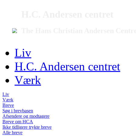
H.C. Andersen centret
The Hans Christian Andersen Centr
Liv
H.C. Andersen centret
Værk
Liv
Værk
Breve
Søg i brevbasen
Afsendere og modtagere
Breve om HCA
Ikke tidligere trykte breve
Alle breve