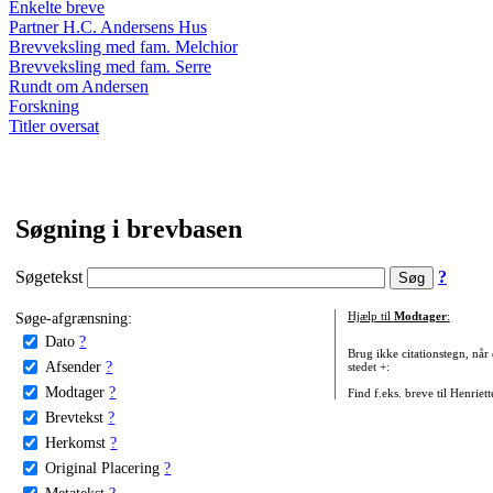
Enkelte breve
Partner H.C. Andersens Hus
Brevveksling med fam. Melchior
Brevveksling med fam. Serre
Rundt om Andersen
Forskning
Titler oversat
Søgning i brevbasen
Søgetekst
?
Søge-afgrænsning:
Hjælp til
Modtager
:
Dato
?
Brug ikke citationstegn, når
Afsender
?
stedet +:
Modtager
?
Find f.eks. breve til Henriet
Brevtekst
?
Herkomst
?
Original Placering
?
Metatekst
?