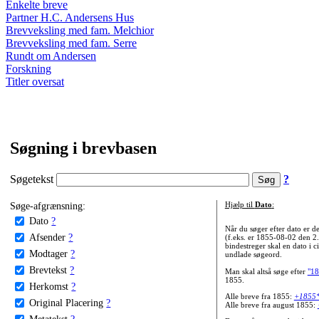
Enkelte breve
Partner H.C. Andersens Hus
Brevveksling med fam. Melchior
Brevveksling med fam. Serre
Rundt om Andersen
Forskning
Titler oversat
Søgning i brevbasen
Søgetekst
?
Søge-afgrænsning:
Hjælp til
Dato
:
Dato
?
Når du søger efter dato er
Afsender
?
(f.eks. er 1855-08-02 den 2
bindestreger skal en dato i c
Modtager
?
undlade søgeord.
Brevtekst
?
Man skal altså søge efter
"18
1855.
Herkomst
?
Alle breve fra 1855:
+1855
Original Placering
?
Alle breve fra august 1855:
Metatekst
?