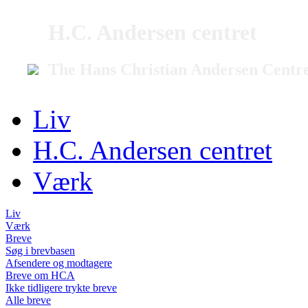
H.C. Andersen centret
The Hans Christian Andersen Centr
Liv
H.C. Andersen centret
Værk
Liv
Værk
Breve
Søg i brevbasen
Afsendere og modtagere
Breve om HCA
Ikke tidligere trykte breve
Alle breve