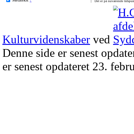
Det er på nuværende tidspun
Kulturvidenskaber
ved
Denne side er senest opdat
er senest opdateret 23. febr