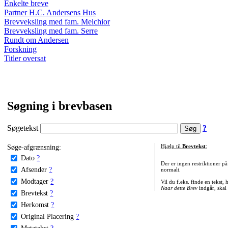
Enkelte breve
Partner H.C. Andersens Hus
Brevveksling med fam. Melchior
Brevveksling med fam. Serre
Rundt om Andersen
Forskning
Titler oversat
Søgning i brevbasen
Søgetekst
?
Søge-afgrænsning:
Hjælp til
Brevtekst
:
Dato
?
Der er ingen restriktioner p
Afsender
?
normalt.
Modtager
?
Vil du f.eks. finde en tekst,
Naar dette Brev
indgår, skal
Brevtekst
?
Herkomst
?
Original Placering
?
Metatekst
?