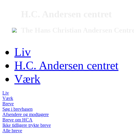
H.C. Andersen centret
The Hans Christian Andersen Centr
Liv
H.C. Andersen centret
Værk
Liv
Værk
Breve
Søg i brevbasen
Afsendere og modtagere
Breve om HCA
Ikke tidligere trykte breve
Alle breve