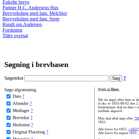
Enkelte breve
Partner H.C. Andersens Hus
Brevveksling med fam. Melchior
Brevveksling med fam. Serre
Rundt om Andersen
Forskning
Titler oversat
Søgning i brevbasen
Søgetekst
?
Søge-afgrænsning:
Hjælp til
Dato
:
Dato
?
Når du søger efter dato er
Afsender
?
(f.eks. er 1855-08-02 den 2
bindestreger skal en dato i c
Modtager
?
undlade søgeord.
Brevtekst
?
Man skal altså søge efter
"18
1855.
Herkomst
?
Alle breve fra 1855:
+1855
Original Placering
?
Alle breve fra august 1855:
Metatekst
?