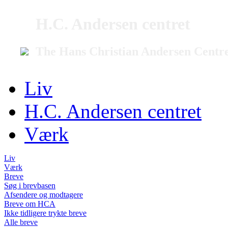
H.C. Andersen centret
The Hans Christian Andersen Centr
Liv
H.C. Andersen centret
Værk
Liv
Værk
Breve
Søg i brevbasen
Afsendere og modtagere
Breve om HCA
Ikke tidligere trykte breve
Alle breve