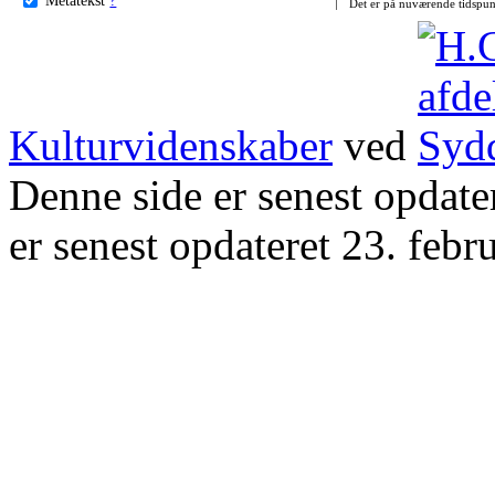
Det er på nuværende tidspun
Kulturvidenskaber
ved
Denne side er senest opdat
er senest opdateret 23. febr