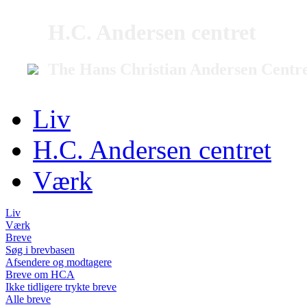
H.C. Andersen centret
The Hans Christian Andersen Centr
Liv
H.C. Andersen centret
Værk
Liv
Værk
Breve
Søg i brevbasen
Afsendere og modtagere
Breve om HCA
Ikke tidligere trykte breve
Alle breve