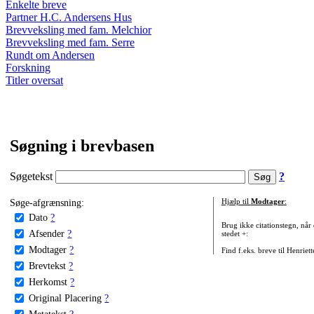
Enkelte breve
Partner H.C. Andersens Hus
Brevveksling med fam. Melchior
Brevveksling med fam. Serre
Rundt om Andersen
Forskning
Titler oversat
Søgning i brevbasen
Søgetekst
?
Søge-afgrænsning:
Hjælp til
Modtager
:
Dato
?
Brug ikke citationstegn, når
Afsender
?
stedet +:
Modtager
?
Find f.eks. breve til Henriet
Brevtekst
?
Herkomst
?
Original Placering
?
Metatekst
?