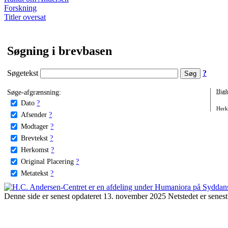
Forskning
Titler oversat
Søgning i brevbasen
Søgetekst
?
Søge-afgrænsning:
Hjæl
Dato
?
Herko
Afsender
?
Modtager
?
Brevtekst
?
Herkomst
?
Original Placering
?
Metatekst
?
Denne side er senest opdateret 13. november 2025 Netstedet er senest