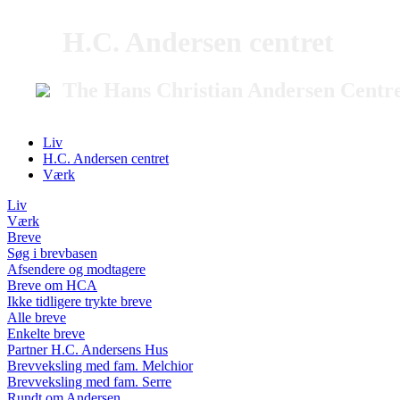
H.C. Andersen centret
The Hans Christian Andersen Centr
Liv
H.C. Andersen centret
Værk
Liv
Værk
Breve
Søg i brevbasen
Afsendere og modtagere
Breve om HCA
Ikke tidligere trykte breve
Alle breve
Enkelte breve
Partner H.C. Andersens Hus
Brevveksling med fam. Melchior
Brevveksling med fam. Serre
Rundt om Andersen