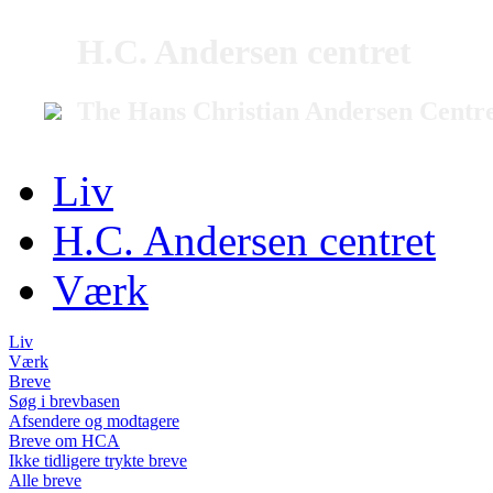
H.C. Andersen centret
The Hans Christian Andersen Centr
Liv
H.C. Andersen centret
Værk
Liv
Værk
Breve
Søg i brevbasen
Afsendere og modtagere
Breve om HCA
Ikke tidligere trykte breve
Alle breve