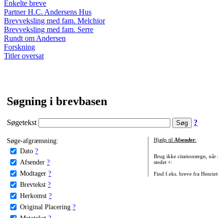
Enkelte breve
Partner H.C. Andersens Hus
Brevveksling med fam. Melchior
Brevveksling med fam. Serre
Rundt om Andersen
Forskning
Titler oversat
Søgning i brevbasen
Søgetekst
?
Søge-afgrænsning:
Hjælp til
Afsender
:
Dato
?
Brug ikke citationstegn, når
Afsender
?
stedet +:
Modtager
?
Find f.eks. breve fra Henrie
Brevtekst
?
Herkomst
?
Original Placering
?
Metatekst
?