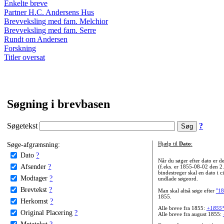
Enkelte breve
Partner H.C. Andersens Hus
Brevveksling med fam. Melchior
Brevveksling med fam. Serre
Rundt om Andersen
Forskning
Titler oversat
Søgning i brevbasen
Søgetekst
?
Søge-afgrænsning:
Hjælp til
Dato
:
Dato
?
Når du søger efter dato er
Afsender
?
(f.eks. er 1855-08-02 den 2
bindestreger skal en dato i c
Modtager
?
undlade søgeord.
Brevtekst
?
Man skal altså søge efter
"18
1855.
Herkomst
?
Alle breve fra 1855:
+1855
Original Placering
?
Alle breve fra august 1855:
Metatekst
?