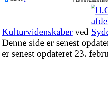
Det er på nuværende tidspun
Kulturvidenskaber
ved
Denne side er senest opdat
er senest opdateret 23. febr