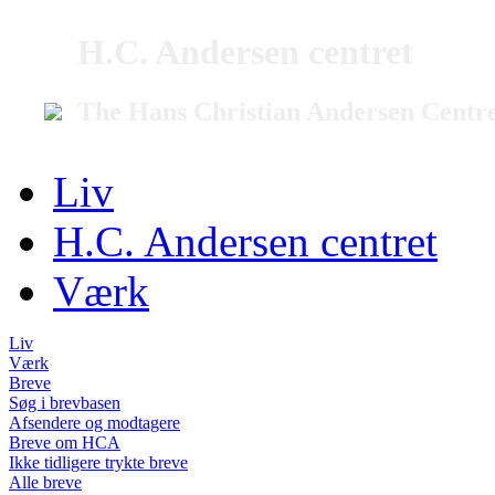
H.C. Andersen centret
The Hans Christian Andersen Centr
Liv
H.C. Andersen centret
Værk
Liv
Værk
Breve
Søg i brevbasen
Afsendere og modtagere
Breve om HCA
Ikke tidligere trykte breve
Alle breve