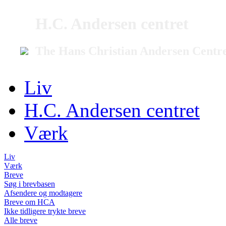
H.C. Andersen centret
The Hans Christian Andersen Centr
Liv
H.C. Andersen centret
Værk
Liv
Værk
Breve
Søg i brevbasen
Afsendere og modtagere
Breve om HCA
Ikke tidligere trykte breve
Alle breve