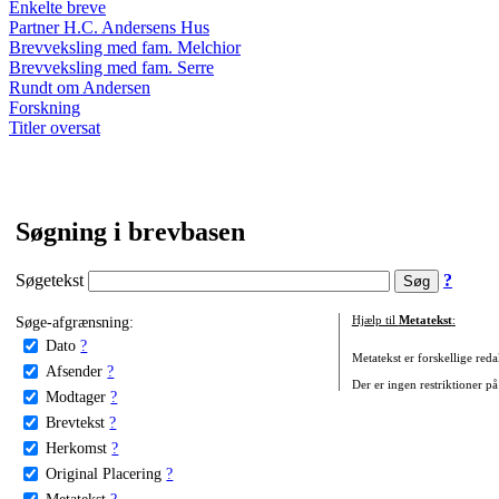
Enkelte breve
Partner H.C. Andersens Hus
Brevveksling med fam. Melchior
Brevveksling med fam. Serre
Rundt om Andersen
Forskning
Titler oversat
Søgning i brevbasen
Søgetekst
?
Søge-afgrænsning:
Hjælp til
Metatekst
:
Dato
?
Metatekst er forskellige reda
Afsender
?
Der er ingen restriktioner på
Modtager
?
Brevtekst
?
Herkomst
?
Original Placering
?
Metatekst
?