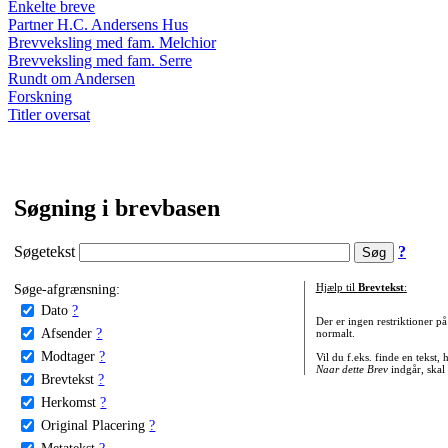
Enkelte breve
Partner H.C. Andersens Hus
Brevveksling med fam. Melchior
Brevveksling med fam. Serre
Rundt om Andersen
Forskning
Titler oversat
Søgning i brevbasen
Søgetekst
?
Søge-afgrænsning:
Hjælp til
Brevtekst
:
Dato
?
Der er ingen restriktioner p
Afsender
?
normalt.
Modtager
?
Vil du f.eks. finde en tekst,
Naar dette Brev
indgår, skal
Brevtekst
?
Herkomst
?
Original Placering
?
Metatekst
?