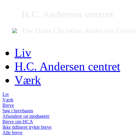
H.C. Andersen centret
The Hans Christian Andersen Centr
Liv
H.C. Andersen centret
Værk
Liv
Værk
Breve
Søg i brevbasen
Afsendere og modtagere
Breve om HCA
Ikke tidligere trykte breve
Alle breve