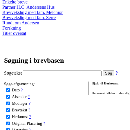
Enkelte breve
Partner H.C. Andersens Hus
Brevveksling med fam. Melchior
Brevveksling med fam. Serre
Rundt om Andersen
Forskning
Titler oversat
Søgning i brevbasen
Søgetekst
?
Søge-afgrænsning:
Hjælp til
Herkomst
:
Dato
?
Herkomst: kilden til den digi
Afsender
?
Modtager
?
Brevtekst
?
Herkomst
?
Original Placering
?
Metatekst
?