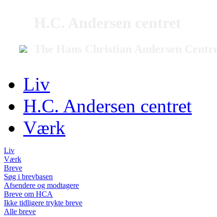
H.C. Andersen centret
The Hans Christian Andersen Centr
Liv
H.C. Andersen centret
Værk
Liv
Værk
Breve
Søg i brevbasen
Afsendere og modtagere
Breve om HCA
Ikke tidligere trykte breve
Alle breve