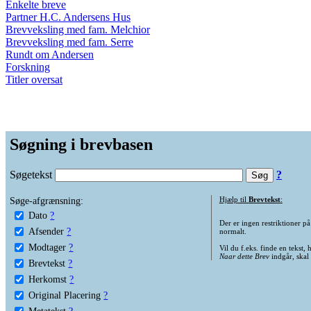
Enkelte breve
Partner H.C. Andersens Hus
Brevveksling med fam. Melchior
Brevveksling med fam. Serre
Rundt om Andersen
Forskning
Titler oversat
Søgning i brevbasen
Søgetekst
?
Søge-afgrænsning:
Hjælp til
Brevtekst
:
Dato
?
Der er ingen restriktioner p
Afsender
?
normalt.
Modtager
?
Vil du f.eks. finde en tekst,
Naar dette Brev
indgår, skal
Brevtekst
?
Herkomst
?
Original Placering
?
Metatekst
?