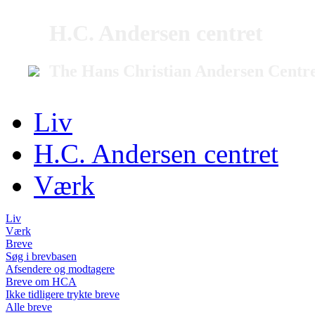
H.C. Andersen centret
The Hans Christian Andersen Centr
Liv
H.C. Andersen centret
Værk
Liv
Værk
Breve
Søg i brevbasen
Afsendere og modtagere
Breve om HCA
Ikke tidligere trykte breve
Alle breve