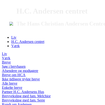
H.C. Andersen centret
The Hans Christian Andersen Centr
Liv
H.C. Andersen centret
Værk
Liv
Værk
Breve
Søg i brevbasen
Afsendere og modtagere
Breve om HCA
Ikke tidligere trykte breve
Alle breve
Enkelte breve
Partner H.C. Andersens Hus
Brevveksling med fam. Melchior
Brevveksling med fam. Serre
Rundt om Andersen