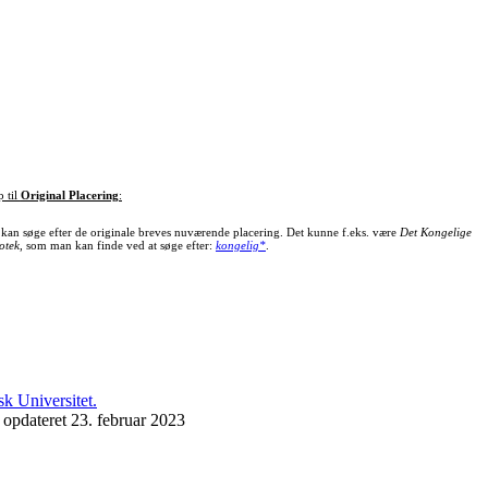
p til
Original Placering
:
kan søge efter de originale breves nuværende placering. Det kunne f.eks. være
Det Kongelige
otek
, som man kan finde ved at søge efter:
kongelig*
.
 opdateret 23. februar 2023