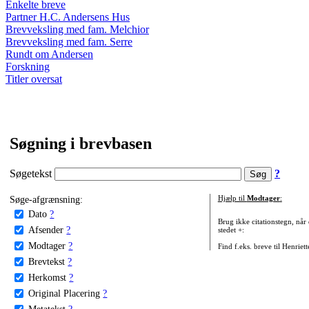
Enkelte breve
Partner H.C. Andersens Hus
Brevveksling med fam. Melchior
Brevveksling med fam. Serre
Rundt om Andersen
Forskning
Titler oversat
Søgning i brevbasen
Søgetekst
?
Søge-afgrænsning:
Hjælp til
Modtager
:
Dato
?
Brug ikke citationstegn, når
Afsender
?
stedet +:
Modtager
?
Find f.eks. breve til Henriet
Brevtekst
?
Herkomst
?
Original Placering
?
Metatekst
?