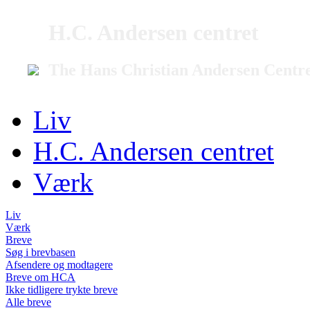
H.C. Andersen centret
The Hans Christian Andersen Centr
Liv
H.C. Andersen centret
Værk
Liv
Værk
Breve
Søg i brevbasen
Afsendere og modtagere
Breve om HCA
Ikke tidligere trykte breve
Alle breve