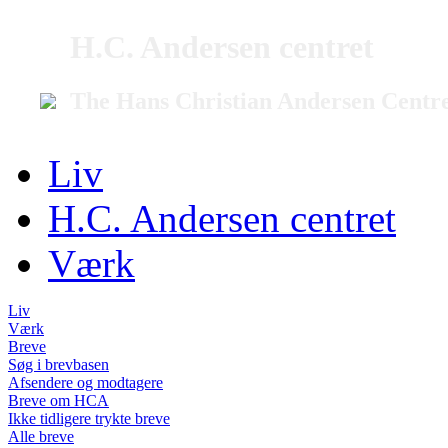
H.C. Andersen centret
The Hans Christian Andersen Centr
Liv
H.C. Andersen centret
Værk
Liv
Værk
Breve
Søg i brevbasen
Afsendere og modtagere
Breve om HCA
Ikke tidligere trykte breve
Alle breve