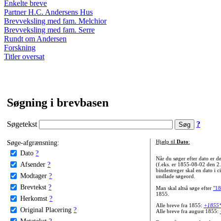
Enkelte breve
Partner H.C. Andersens Hus
Brevveksling med fam. Melchior
Brevveksling med fam. Serre
Rundt om Andersen
Forskning
Titler oversat
Søgning i brevbasen
Søgetekst
?
Søge-afgrænsning:
Hjælp til
Dato
:
Dato
?
Når du søger efter dato er
Afsender
?
(f.eks. er 1855-08-02 den 2
bindestreger skal en dato i c
Modtager
?
undlade søgeord.
Brevtekst
?
Man skal altså søge efter
"18
1855.
Herkomst
?
Alle breve fra 1855:
+1855
Original Placering
?
Alle breve fra august 1855:
Metatekst
?