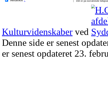
Det er på nuværende tidspun
Kulturvidenskaber
ved
Denne side er senest opdat
er senest opdateret 23. febr