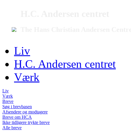
H.C. Andersen centret
The Hans Christian Andersen Centr
Liv
H.C. Andersen centret
Værk
Liv
Værk
Breve
Søg i brevbasen
Afsendere og modtagere
Breve om HCA
Ikke tidligere trykte breve
Alle breve