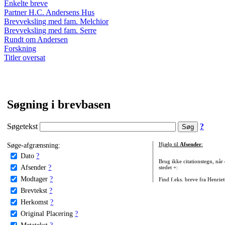
Enkelte breve
Partner H.C. Andersens Hus
Brevveksling med fam. Melchior
Brevveksling med fam. Serre
Rundt om Andersen
Forskning
Titler oversat
Søgning i brevbasen
Søgetekst
?
Søge-afgrænsning:
Hjælp til
Afsender
:
Dato
?
Brug ikke citationstegn, når
Afsender
?
stedet +:
Modtager
?
Find f.eks. breve fra Henrie
Brevtekst
?
Herkomst
?
Original Placering
?
Metatekst
?