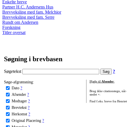
Enkelte breve
Partner H.C. Andersens Hus
Brevveksling med fam. Melchior
Brevveksling med fam. Serre
Rundt om Andersen
Forskning
Titler oversat
Søgning i brevbasen
Søgetekst
?
Søge-afgrænsning:
Hjælp til
Afsender
:
Dato
?
Brug ikke citationstegn, når
Afsender
?
stedet +:
Modtager
?
Find f.eks. breve fra Henrie
Brevtekst
?
Herkomst
?
Original Placering
?
Metatekst
?