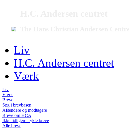
H.C. Andersen centret
The Hans Christian Andersen Centr
Liv
H.C. Andersen centret
Værk
Liv
Værk
Breve
Søg i brevbasen
Afsendere og modtagere
Breve om HCA
Ikke tidligere trykte breve
Alle breve