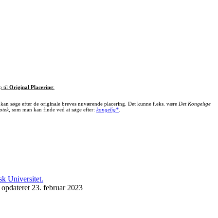
p til
Original Placering
:
kan søge efter de originale breves nuværende placering. Det kunne f.eks. være
Det Kongelige
otek
, som man kan finde ved at søge efter:
kongelig*
.
 opdateret 23. februar 2023