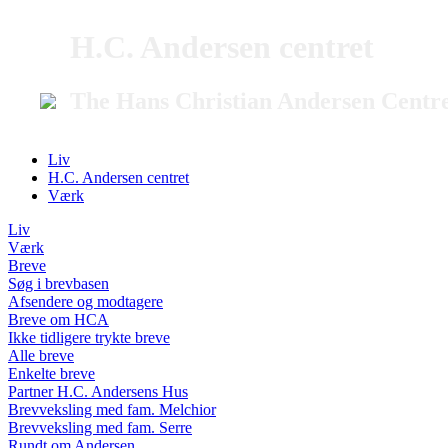
H.C. Andersen centret
The Hans Christian Andersen Centr
Liv
H.C. Andersen centret
Værk
Liv
Værk
Breve
Søg i brevbasen
Afsendere og modtagere
Breve om HCA
Ikke tidligere trykte breve
Alle breve
Enkelte breve
Partner H.C. Andersens Hus
Brevveksling med fam. Melchior
Brevveksling med fam. Serre
Rundt om Andersen