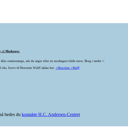
p til
Modtager
:
ikke citationstegn, når du søger efter en modtagers fulde navn. Brug i stedet +:
f.eks. breve til Henriette Wulff sådan her:
+Henriette +Wulff
.
e så bedes du
kontakte H.C. Andersen-Centret