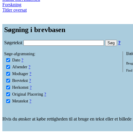
Forskning
Titler oversat
Søgning i brevbasen
Søgetekst
?
Søge-afgrænsning:
Hjæl
Dato
?
Brug 
Afsender
?
Find 
Modtager
?
Brevtekst
?
Herkomst
?
Original Placering
?
Metatekst
?
Hvis du ønsker at købe rettigheden til at bruge en tekst eller et billed