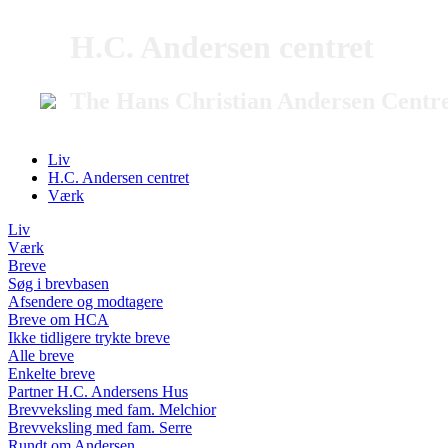
H.C. Andersen centret
The Hans Christian Andersen Centr
Liv
H.C. Andersen centret
Værk
Liv
Værk
Breve
Søg i brevbasen
Afsendere og modtagere
Breve om HCA
Ikke tidligere trykte breve
Alle breve
Enkelte breve
Partner H.C. Andersens Hus
Brevveksling med fam. Melchior
Brevveksling med fam. Serre
Rundt om Andersen