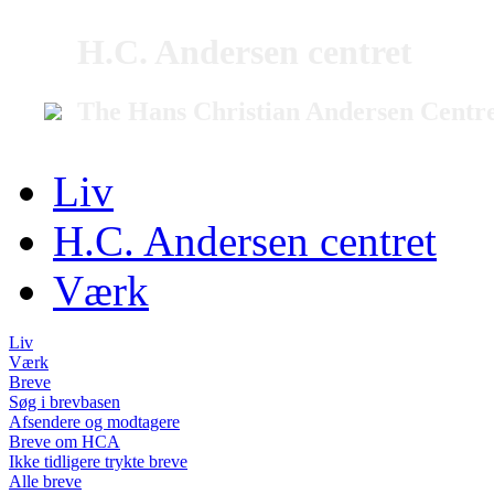
H.C. Andersen centret
The Hans Christian Andersen Centr
Liv
H.C. Andersen centret
Værk
Liv
Værk
Breve
Søg i brevbasen
Afsendere og modtagere
Breve om HCA
Ikke tidligere trykte breve
Alle breve