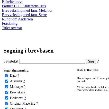
Enkelte breve
Partner H.C. Andersens Hus
Brevveksling med fam. Melchior
Brevveksling med fam. Serre
Rundt om Andersen
Forskning
Titler oversat
Søgning i brevbasen
Søgetekst
?
Søge-afgrænsning:
Hjælp til
Brevtekst
:
Dato
?
Der er ingen restriktioner p
Afsender
?
normalt.
Modtager
?
Vil du f.eks. finde en tekst,
Naar dette Brev
indgår, skal
Brevtekst
?
Herkomst
?
Original Placering
?
Metatekst
?