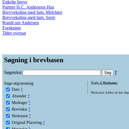
Enkelte breve
Partner H.C. Andersens Hus
Brevveksling med fam. Melchior
Brevveksling med fam. Serre
Rundt om Andersen
Forskning
Titler oversat
Søgning i brevbasen
Søgetekst
?
Søge-afgrænsning:
Hjælp til
Herkomst
:
Dato
?
Herkomst: kilden til den digi
Afsender
?
Modtager
?
Brevtekst
?
Herkomst
?
Original Placering
?
Metatekst
?