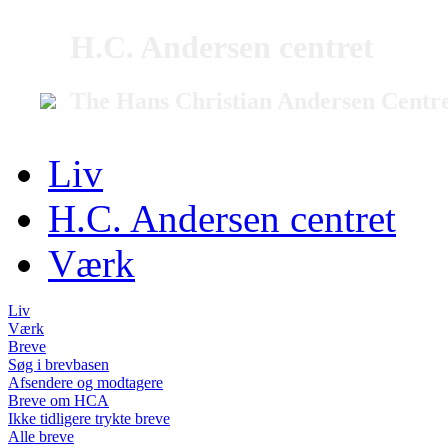
H.C. Andersen centret
The Hans Christian Andersen Centr
Liv
H.C. Andersen centret
Værk
Liv
Værk
Breve
Søg i brevbasen
Afsendere og modtagere
Breve om HCA
Ikke tidligere trykte breve
Alle breve