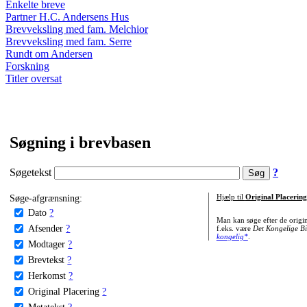
Enkelte breve
Partner H.C. Andersens Hus
Brevveksling med fam. Melchior
Brevveksling med fam. Serre
Rundt om Andersen
Forskning
Titler oversat
Søgning i brevbasen
Søgetekst
?
Søge-afgrænsning:
Hjælp til
Original Placering
Dato
?
Man kan søge efter de origi
Afsender
?
f.eks. være
Det Kongelige Bi
kongelig*
.
Modtager
?
Brevtekst
?
Herkomst
?
Original Placering
?
Metatekst
?