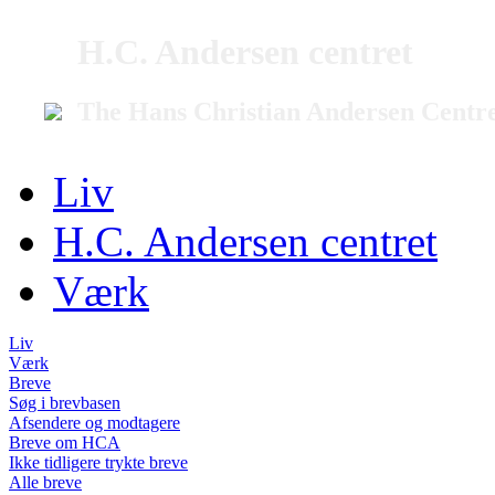
H.C. Andersen centret
The Hans Christian Andersen Centr
Liv
H.C. Andersen centret
Værk
Liv
Værk
Breve
Søg i brevbasen
Afsendere og modtagere
Breve om HCA
Ikke tidligere trykte breve
Alle breve