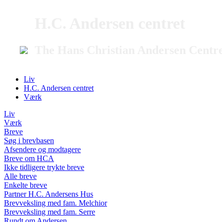
H.C. Andersen centret
The Hans Christian Andersen Centr
Liv
H.C. Andersen centret
Værk
Liv
Værk
Breve
Søg i brevbasen
Afsendere og modtagere
Breve om HCA
Ikke tidligere trykte breve
Alle breve
Enkelte breve
Partner H.C. Andersens Hus
Brevveksling med fam. Melchior
Brevveksling med fam. Serre
Rundt om Andersen