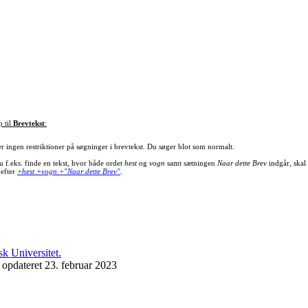
p til
Brevtekst
:
er ingen restriktioner på søgninger i brevtekst. Du søger blot som normalt.
u f.eks. finde en tekst, hvor både ordet
hest
og
vogn
samt sætningen
Naar dette Brev
indgår, skal
 efter
+hest +vogn +"Naar dette Brev"
.
 opdateret 23. februar 2023