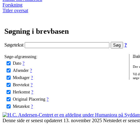
Forskning
Titler oversat
Søgning i brevbasen
Søgetekst
?
Søge-afgrænsning:
Hjæl
Dato
?
Der 
Afsender
?
Vil d
Modtager
?
søge
Brevtekst
?
Herkomst
?
Original Placering
?
Metatekst
?
Denne side er senest opdateret 13. november 2025 Netstedet er senest