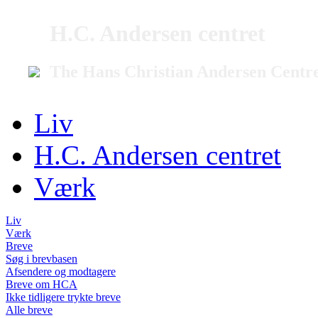
H.C. Andersen centret
The Hans Christian Andersen Centr
Liv
H.C. Andersen centret
Værk
Liv
Værk
Breve
Søg i brevbasen
Afsendere og modtagere
Breve om HCA
Ikke tidligere trykte breve
Alle breve