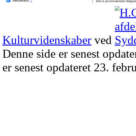
Det er på nuværende tidspun
Kulturvidenskaber
ved
Denne side er senest opdat
er senest opdateret 23. febr