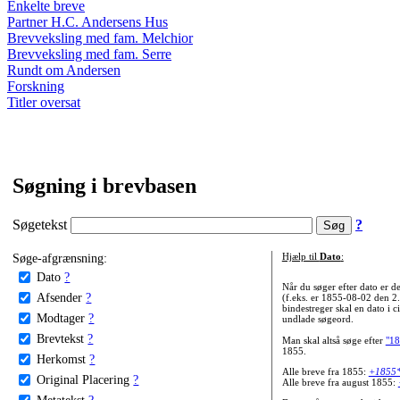
Enkelte breve
Partner H.C. Andersens Hus
Brevveksling med fam. Melchior
Brevveksling med fam. Serre
Rundt om Andersen
Forskning
Titler oversat
Søgning i brevbasen
Søgetekst
?
Søge-afgrænsning:
Hjælp til
Dato
:
Dato
?
Når du søger efter dato er
Afsender
?
(f.eks. er 1855-08-02 den 2
bindestreger skal en dato i c
Modtager
?
undlade søgeord.
Brevtekst
?
Man skal altså søge efter
"18
1855.
Herkomst
?
Alle breve fra 1855:
+1855
Original Placering
?
Alle breve fra august 1855:
Metatekst
?