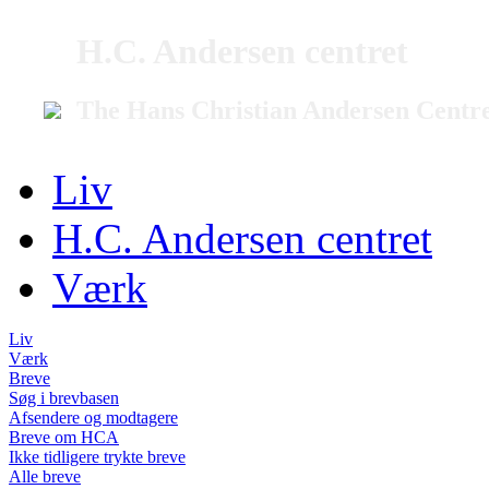
H.C. Andersen centret
The Hans Christian Andersen Centr
Liv
H.C. Andersen centret
Værk
Liv
Værk
Breve
Søg i brevbasen
Afsendere og modtagere
Breve om HCA
Ikke tidligere trykte breve
Alle breve