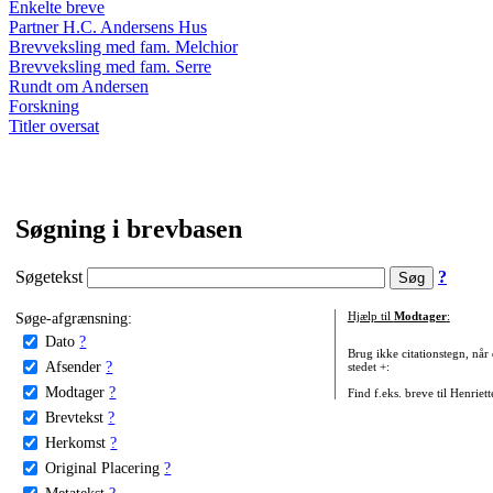
Enkelte breve
Partner H.C. Andersens Hus
Brevveksling med fam. Melchior
Brevveksling med fam. Serre
Rundt om Andersen
Forskning
Titler oversat
Søgning i brevbasen
Søgetekst
?
Søge-afgrænsning:
Hjælp til
Modtager
:
Dato
?
Brug ikke citationstegn, når
Afsender
?
stedet +:
Modtager
?
Find f.eks. breve til Henriet
Brevtekst
?
Herkomst
?
Original Placering
?
Metatekst
?