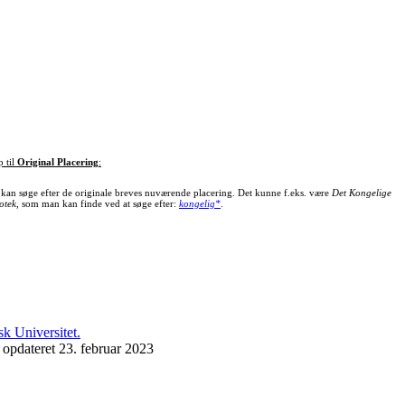
p til
Original Placering
:
kan søge efter de originale breves nuværende placering. Det kunne f.eks. være
Det Kongelige
otek
, som man kan finde ved at søge efter:
kongelig*
.
 opdateret 23. februar 2023