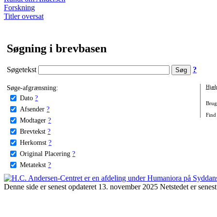
Forskning
Titler oversat
Søgning i brevbasen
Søgetekst
?
Søge-afgrænsning:
Hjæl
Dato
?
Brug 
Afsender
?
Find 
Modtager
?
Brevtekst
?
Herkomst
?
Original Placering
?
Metatekst
?
Denne side er senest opdateret 13. november 2025 Netstedet er senest