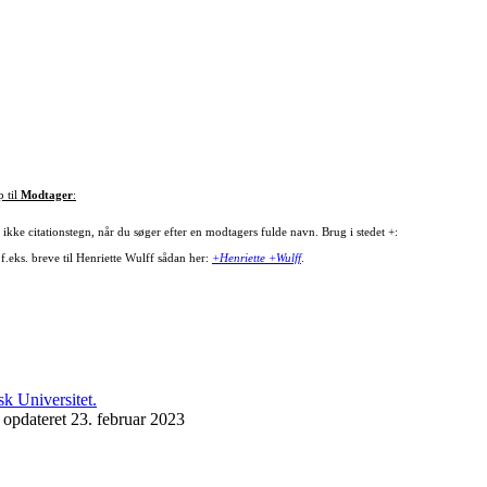
p til
Modtager
:
ikke citationstegn, når du søger efter en modtagers fulde navn. Brug i stedet +:
f.eks. breve til Henriette Wulff sådan her:
+Henriette +Wulff
.
 opdateret 23. februar 2023