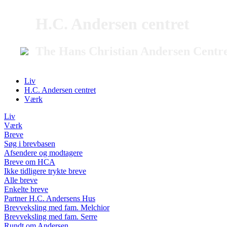
H.C. Andersen centret
The Hans Christian Andersen Centr
Liv
H.C. Andersen centret
Værk
Liv
Værk
Breve
Søg i brevbasen
Afsendere og modtagere
Breve om HCA
Ikke tidligere trykte breve
Alle breve
Enkelte breve
Partner H.C. Andersens Hus
Brevveksling med fam. Melchior
Brevveksling med fam. Serre
Rundt om Andersen