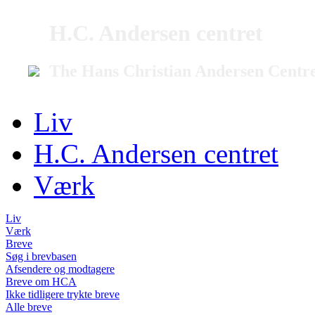
H.C. Andersen centret
The Hans Christian Andersen Centr
Liv
H.C. Andersen centret
Værk
Liv
Værk
Breve
Søg i brevbasen
Afsendere og modtagere
Breve om HCA
Ikke tidligere trykte breve
Alle breve