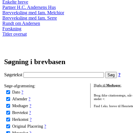
Enkelte breve
Partner H.C. Andersens Hus
Brevveksling med fam. Melchior
Brevveksling med fam. Serre
Rundt om Andersen
Forskning
Titler oversat
Søgning i brevbasen
Søgetekst
?
Søge-afgrænsning:
Hjælp til
Modtager
:
Dato
?
Brug ikke citationstegn, når
Afsender
?
stedet +:
Modtager
?
Find f.eks. breve til Henriet
Brevtekst
?
Herkomst
?
Original Placering
?
Metatekst
?