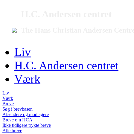
H.C. Andersen centret
The Hans Christian Andersen Centr
Liv
H.C. Andersen centret
Værk
Liv
Værk
Breve
Søg i brevbasen
Afsendere og modtagere
Breve om HCA
Ikke tidligere trykte breve
Alle breve