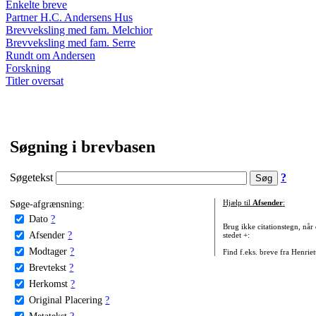
Enkelte breve
Partner H.C. Andersens Hus
Brevveksling med fam. Melchior
Brevveksling med fam. Serre
Rundt om Andersen
Forskning
Titler oversat
Søgning i brevbasen
Søgetekst
?
Søge-afgrænsning:
Hjælp til
Afsender
:
Dato
?
Brug ikke citationstegn, når
Afsender
?
stedet +:
Modtager
?
Find f.eks. breve fra Henrie
Brevtekst
?
Herkomst
?
Original Placering
?
Metatekst
?