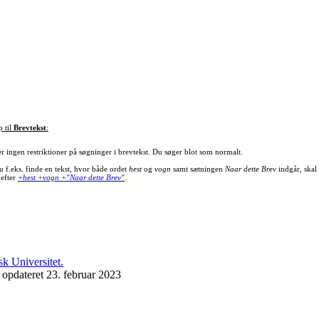
p til
Brevtekst
:
er ingen restriktioner på søgninger i brevtekst. Du søger blot som normalt.
u f.eks. finde en tekst, hvor både ordet
hest
og
vogn
samt sætningen
Naar dette Brev
indgår, skal
 efter
+hest +vogn +"Naar dette Brev"
.
 opdateret 23. februar 2023