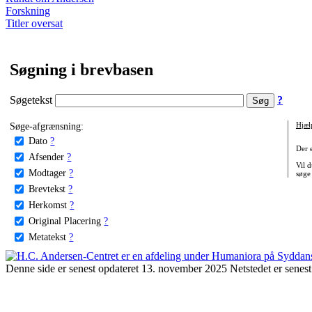
Forskning
Titler oversat
Søgning i brevbasen
Søgetekst
?
Søge-afgrænsning:
Hjæl
Dato
?
Der 
Afsender
?
Vil d
Modtager
?
søge
Brevtekst
?
Herkomst
?
Original Placering
?
Metatekst
?
Denne side er senest opdateret 13. november 2025 Netstedet er senest