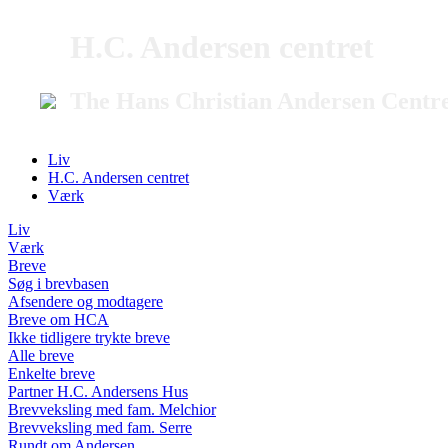
H.C. Andersen centret
The Hans Christian Andersen Centr
Liv
H.C. Andersen centret
Værk
Liv
Værk
Breve
Søg i brevbasen
Afsendere og modtagere
Breve om HCA
Ikke tidligere trykte breve
Alle breve
Enkelte breve
Partner H.C. Andersens Hus
Brevveksling med fam. Melchior
Brevveksling med fam. Serre
Rundt om Andersen