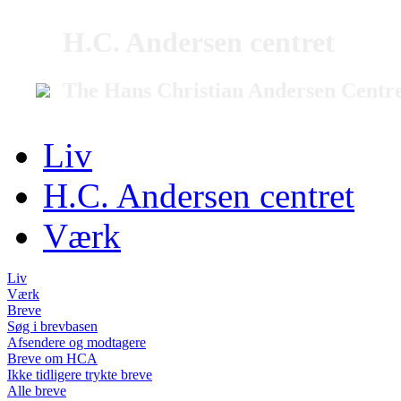
H.C. Andersen centret
The Hans Christian Andersen Centr
Liv
H.C. Andersen centret
Værk
Liv
Værk
Breve
Søg i brevbasen
Afsendere og modtagere
Breve om HCA
Ikke tidligere trykte breve
Alle breve