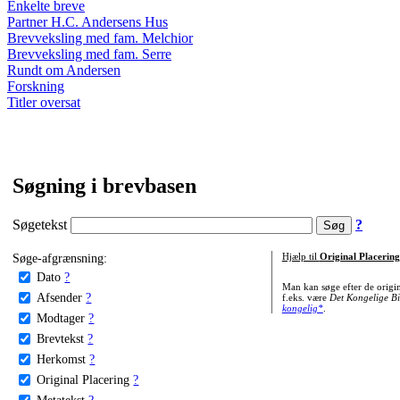
Enkelte breve
Partner H.C. Andersens Hus
Brevveksling med fam. Melchior
Brevveksling med fam. Serre
Rundt om Andersen
Forskning
Titler oversat
Søgning i brevbasen
Søgetekst
?
Søge-afgrænsning:
Hjælp til
Original Placering
Dato
?
Man kan søge efter de origi
Afsender
?
f.eks. være
Det Kongelige Bi
kongelig*
.
Modtager
?
Brevtekst
?
Herkomst
?
Original Placering
?
Metatekst
?